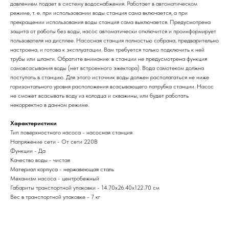
давлением подает в систему водоснабжения. Работает в автоматическом
режиме, т. е. при использовании воды станция сама включается, а при
прекращении использования воды станция сама выключается. Предусмотрена
защита от работы без воды, насос автоматически отключится и проинформирует
пользователя на дисплее. Насосная станция полностью собрана, предварительно
настроена, и готова к эксплуатации. Вам требуется только подключить к ней
трубы или шланги. Обратите внимание: в станции не предусмотрена функция
самовсасывания воды (нет встроенного эжектора). Вода самотеком должна
поступать в станцию. Для этого источник воды должен располагаться не ниже
горизонтального уровня расположения всасывающего патрубка станции. Насос
не сможет всасывать воду из колодца и скважины, или будет работать
некорректно в данном режиме.
Характеристики
Тип поверхностного насоса - насосная станция
Напряжение сети - От сети 220В
Функции - Да
Качество воды - чистая
Материал корпуса - нержавеющая сталь
Механизм насоса - центробежный
Габариты транспортной упаковки - 14.70х26.40х122.70 см
Вес в транспортной упаковке - 7 кг