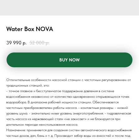
Water Box NOVA
39 990
р.
52 000
р.
BUY NOW
Отличительные особенности насосной станции с частотным регулированием от
традиционных станций, это:
- точное плавное и бесступенчатое поддержание давления в системе
водоснабжения независимо от количества одновременно открывающихся точек
водоразбора. В диапазоне рабочей мощности станции. Обеспечивается
частотным преобразователем работы насоса. - компактные размеры. - низкий
уровень шума. - значительно ниже уровень энергопотребления. - гидравлическая
часть насоса из нержавеющей стали «не закисает» и не блокируется при
длительном периоде неиспользования насоса.
Назначение: применяется для создания систем автоматического водоснабжения
частных домов, дач, бань и т. д. Производит забор воды из емкостей и после под