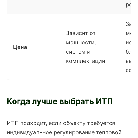
рег
Зави
Зависит от
мощ
мощности,
исп
Цена
систем и
блок
комплектации
авт
сост
Когда лучше выбрать ИТП
ИТП подходит, если объекту требуется
индивидуальное регулирование тепловой