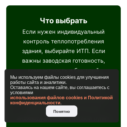
Что выбрать
Если нужен индивидуальный
контроль теплопотребления
здания, выбирайте ИТП. Если
важны заводская готовность,
компактность и быстрый
Мы используем файлы cookies для улучшения
монтаж, выбирайте БТП. Если
работы сайта и аналитики.
Оставаясь на нашем сайте, вы соглашаетесь с
требуется объединить оба
условиями
использования файлов cookies и Политикой
преимущества, оптимальным
конфиденциальности
.
решением будет блочный
Понятно
индивидуальный тепловой пункт.