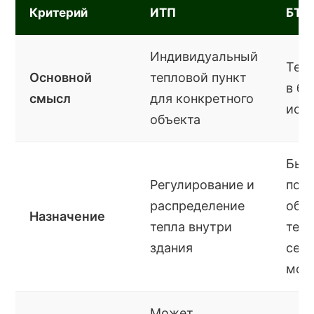
Критерий
ИТП
БТП
Индивидуальный
Теп
Основной
тепловой пункт
в б
смысл
для конкретного
исп
объекта
Быс
Регулирование и
под
распределение
объе
Назначение
тепла внутри
теп
здания
сет
мод
Может