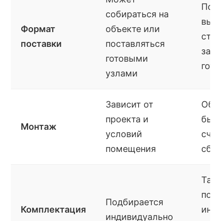
Пост
собираться на
выс
Формат
объекте или
сте
поставки
поставляться
зав
готовыми
гото
узлами
Зависит от
Обы
проекта и
быс
Монтаж
условий
сче
помещения
сбо
Так
под
Подбирается
Комплектация
инд
индивидуально