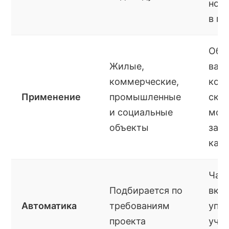
но 
в м
Объе
Жилые,
важ
коммерческие,
ком
Применение
промышленные
ско
и социальные
мон
объекты
зав
кач
Час
Подбирается по
вкл
Автоматика
требованиям
упра
проекта
учет