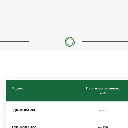
Модель
Производительность,
м3/ч
РДК-НОВА-80
до 80
РДК-НОВА
-100
до 120