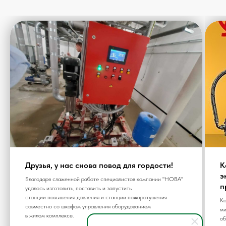
Друзья, у нас снова повод для гордости!
К
э
Благодаря слаженной работе специалистов компании "НОВА"
п
удалось изготовить, поставить и запустить
станции повышения давления и станции пожаротушения
Ко
совместно со шкафом управления оборудованием
ми
в жилом комплексе.
об