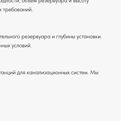
щности, объем резервуара и высоту
х требований.
ельного резервуара и глубины установки.
нных условий.
танций для канализационных систем. Мы