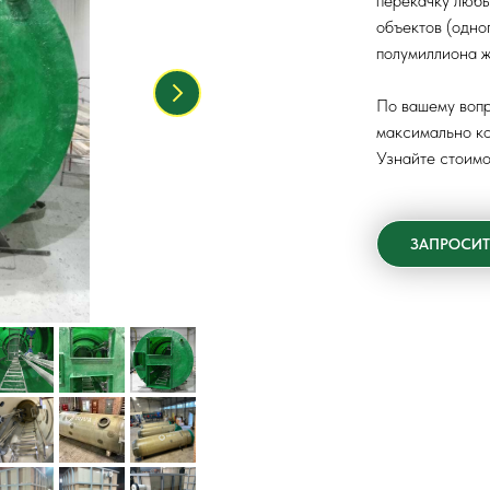
перекачку любы
объектов (одно
полумиллиона ж
По вашему воп
максимально ко
Узнайте стоимо
ЗАПРОСИТ