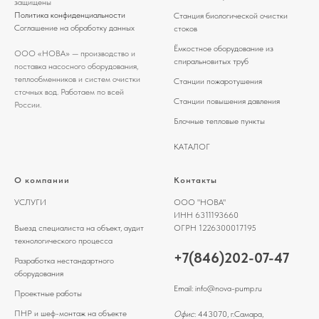
защищены
Политика конфиденциальности
Станция биологической очистки
Соглашение на обработку данных
стоков
Ёмкостное оборудование из
ООО «НОВА» — производство и
спиральновитых труб
поставка насосного оборудования,
теплообменников и систем очистки
Станции пожаротушения
сточных вод. Работаем по всей
Станции повышения давления
России.
Блочные тепловые пункты
КАТАЛОГ
О компании
Контакты
УСЛУГИ
ООО "НОВА"
ИНН 6311193660
Выезд специалиста на объект, аудит
ОГРН 1226300017195
технологического процесса
+7(846)202-07-47
Разработка нестандартного
оборудования
Email:
info@nova-pump.ru
Проектные работы
ПНР и шеф-монтаж на объекте
Офис
: 443070, г.Самара,