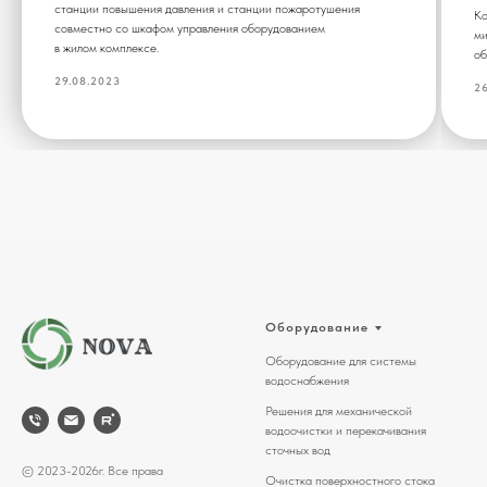
станции повышения давления и станции пожаротушения
Ко
совместно со шкафом управления оборудованием
ми
в жилом комплексе.
об
29.08.2023
26
Оборудование
Оборудование для системы
водоснабжения
Решения для механической
водоочистки и перекачивания
сточных вод
© 2023-2026г. Все права
Очистка поверхностного стока