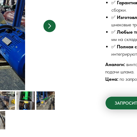
✅
Гарантия
сборки.
✅
Изготовл
шнековые тр
✅
Любые т
мм на складе
✅
Полная 
интегрируют
Аналоги:
винто
подачи шлама.
Цена:
по запро
ЗАПРОСИТ