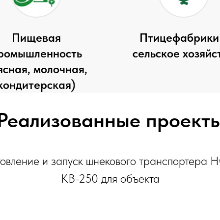
Пищевая
Птицефабрики
ромышленность
сельское хозяйс
ясная, молочная,
кондитерская)
Реализованные проект
товление и запуск шнекового транспортера 
КВ-250 для объекта