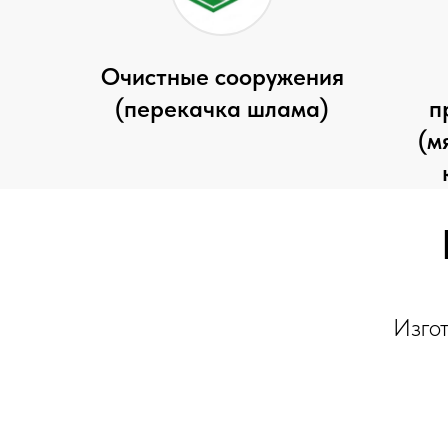
Очистные сооружения
(перекачка шлама)
п
(м
Изго