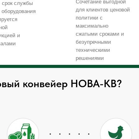
Сочетание выгодной
 срок службы
для клиентов ценовой
 оборудования
политики с
ируется
максимально
ной
сжатыми сроками и
укцией и
безупречными
иалами
техническими
решениями
ковый конвейер НОВА-КВ?