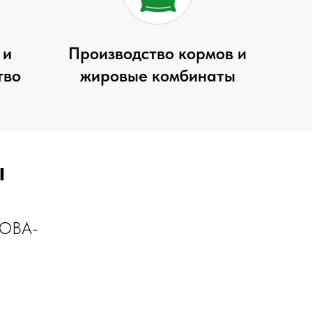
 и
Производство кормов и
тво
жировые комбинаты
ы
НОВА-