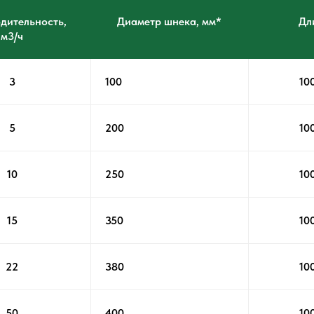
дительность,
Диаметр шнека, мм*
Дл
м3/ч
3
100
10
5
200
10
10
250
10
15
350
10
22
380
10
50
400
10