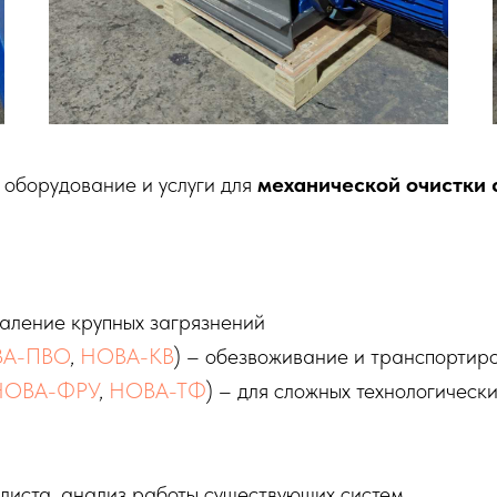
 оборудование и услуги для
механической очистки 
даление крупных загрязнений
А-ПВО
,
НОВА-КВ
) – обезвоживание и транспортир
НОВА-ФРУ
,
НОВА-ТФ
) – для сложных технологическ
листа, анализ работы существующих систем