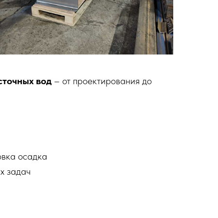
сточных вод
– от проектирования до
овка осадка
их задач