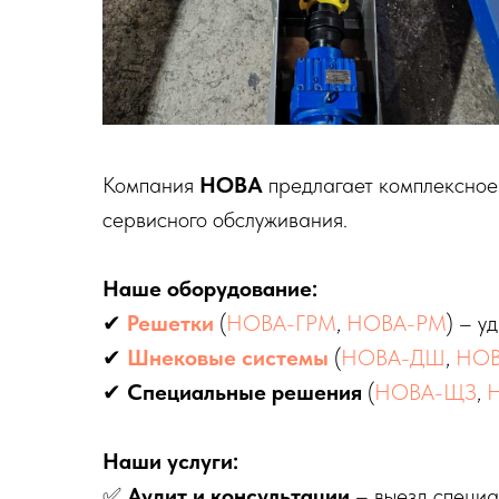
Компания
НОВА
предлагает комплексное
сервисного обслуживания.
Наше оборудование:
✔
Решетки
(
НОВА-ГРМ
,
НОВА-РМ
) – у
✔
Шнековые системы
(
НОВА-ДШ
,
НОВ
✔
Специальные решения
(
НОВА-ЩЗ
,
Наши услуги:
✅
Аудит и консультации
– выезд специа