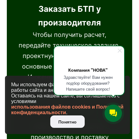
Заказать БТП у
производителя
Чтобы получить расчет,
передайте техническое задание,
проектную документацию или
основные параметры объекта.
Компания "НОВА"
Инженеры НОВА подберут
Здравствуйте! Вам нужен
подбор оборудования?
Мы используем файлы cookies для улучшения
оборудование, подготовят
Напишите свой вопрос!
работы сайта и аналитики.
Оставаясь на нашем сайте, вы соглашаетесь с
комплектацию и коммерческое
условиями
использования файлов cookies и Политикой
предложение.
конфиденциальности
.
Понятно
НОВА выполнит расчет,
производство и поставку