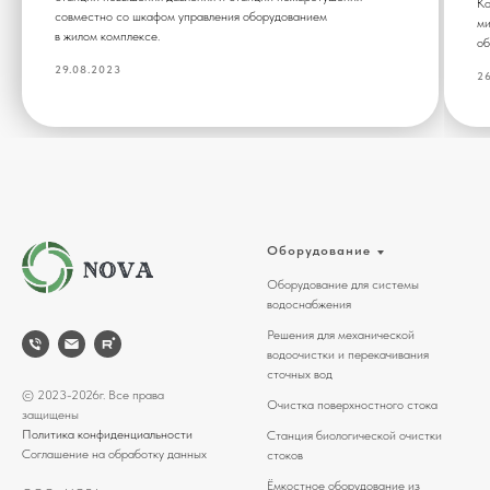
Ко
совместно со шкафом управления оборудованием
ми
в жилом комплексе.
об
29.08.2023
26
Оборудование
Оборудование для системы
водоснабжения
Решения для механической
водоочистки и перекачивания
сточных вод
© 2023-2026г. Все права
Очистка поверхностного стока
защищены
Политика конфиденциальности
Станция биологической очистки
Соглашение на обработку данных
стоков
Ёмкостное оборудование из