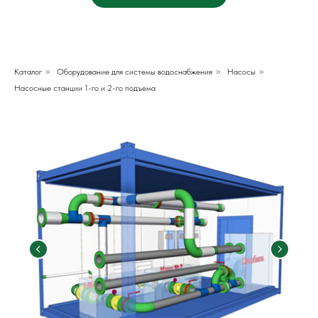
Каталог
»
Оборудование для системы водоснабжения
»
Насосы
»
Насосные станции 1-го и 2-го подъема