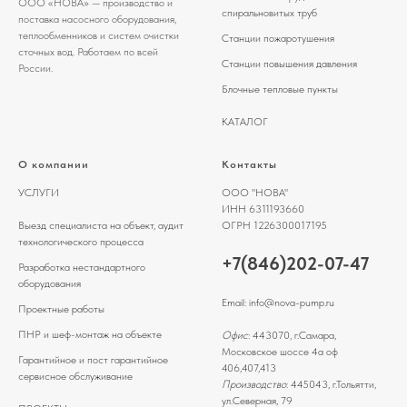
ООО «НОВА» — производство и
спиральновитых труб
поставка насосного оборудования,
теплообменников и систем очистки
Станции пожаротушения
сточных вод. Работаем по всей
Станции повышения давления
России.
Блочные тепловые пункты
КАТАЛОГ
О компании
Контакты
УСЛУГИ
ООО "НОВА"
ИНН 6311193660
Выезд специалиста на объект, аудит
ОГРН 1226300017195
технологического процесса
+7(846)202-07-47
Разработка нестандартного
оборудования
Email:
info@nova-pump.ru
Проектные работы
ПНР и шеф-монтаж на объекте
Офис
: 443070, г.Самара,
Московское шоссе 4а оф
Гарантийное и пост гарантийное
406,407,413
сервисное обслуживание
Производство
: 445043, г.Тольятти,
ул.Северная, 79