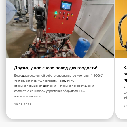
Друзья, у нас снова повод для гордости!
К
э
Благодаря слаженной работе специалистов компании "НОВА"
п
удалось изготовить, поставить и запустить
станции повышения давления и станции пожаротушения
Ко
совместно со шкафом управления оборудованием
ми
в жилом комплексе.
об
29.08.2023
26