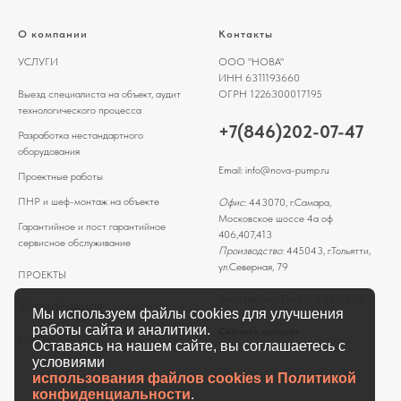
О компании
Контакты
УСЛУГИ
ООО "НОВА"
ИНН 6311193660
Выезд специалиста на объект, аудит
ОГРН 1226300017195
технологического процесса
+7(846)202-07-47
Разработка нестандартного
оборудования
Email:
info@nova-pump.ru
Проектные работы
ПНР и шеф-монтаж на объекте
Офис
: 443070, г.Самара,
Московское шоссе 4а оф
Гарантийное и пост гарантийное
406,407,413
сервисное обслуживание
Производство
: 445043, г.Тольятти,
ул.Северная, 79
ПРОЕКТЫ
Часы работы: Пн-Пт 9:00–18:00
ДОКУМЕНТАЦИЯ
Мы используем файлы cookies для улучшения
работы сайта и аналитики.
Скачать каталог
СТАТЬИ
Оставаясь на нашем сайте, вы соглашаетесь с
условиями
использования файлов cookies и Политикой
конфиденциальности
.